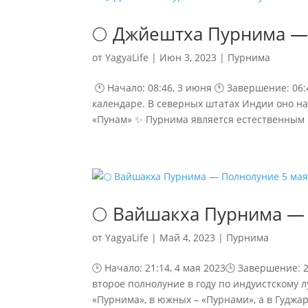
🌕 Джйештха Пурнима —
от
YagyaLife
|
Июн 3, 2023
|
Пурнима
🕚 Начало: 08:46, 3 июня 🕚 Завершение: 0
календаре. В северных штатах Индии оно на
«Пунам» ✨ Пурнима является естественным 
🌕 Вайшакха Пурнима —
от
YagyaLife
|
Май 4, 2023
|
Пурнима
🕒 Начало: 21:14, 4 мая 2023🕒 Завершение: 
второе полнолуние в году по индуистскому 
«Пурнима», в южных – «Пурнами», а в Гуджара