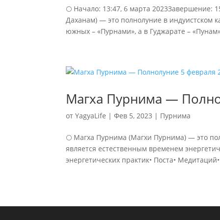
🌕 Начало: 13:47, 6 марта 2023Завершение: 
Даханам) — это полнолуние в индуистском к
южных – «Пурнами», а в Гуджарате – «Пунам».
Магха Пурнима — Полно
от
YagyaLife
|
Фев 5, 2023
|
Пурнима
🌕 Магха Пурнима (Магхи Пурнима) — это п
является естественным временем энергетич
энергетических практик• Поста• Медитаций•