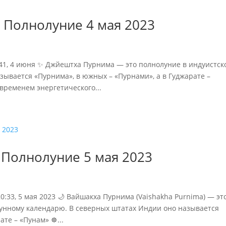
 Полнолуние 4 мая 2023
6:41, 4 июня ✨ Джйештха Пурнима — это полнолуние в индуистск
зывается «Пурнима», в южных – «Пурнами», а в Гуджарате –
временем энергетического...
 Полнолуние 5 мая 2023
20:33, 5 мая 2023 🌙 Вайшакха Пурнима (Vaishakha Purnima) — эт
лунному календарю. В северных штатах Индии оно называется
те – «Пунам» ☸️...