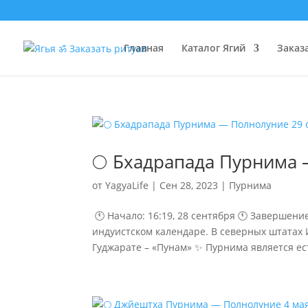
Главная
Каталог Ягий
Заказ
🌕 Бхадрапада Пурнима 
от
YagyaLife
|
Сен 28, 2023
|
Пурнима
🕚 Начало: 16:19, 28 сентября 🕚 Завершени
индуистском календаре. В северных штатах 
Гуджарате – «Пунам» ✨ Пурнима является е