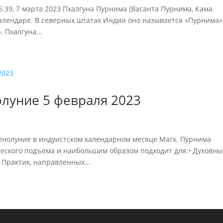
15:39, 7 марта 2023 Пхалгуна Пурнима (Васанта Пурнима, Кама
алендаре. В северных штатах Индии оно называется «Пурнима»,
 Пхалгуна...
луние 5 февраля 2023
олнолуние в индуистском календарном месяце Магх. Пурнима
еского подъема и наибольшим образом подходит для:• Духовны
 Практик, направленных...