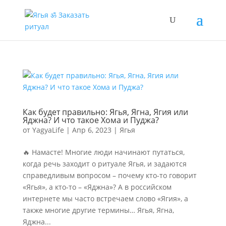
Как будет правильно: Ягья, Ягна, Ягия или
Яджна? И что такое Хома и Пуджа?
от
YagyaLife
|
Апр 6, 2023
|
Ягья
🔥 Намасте! Многие люди начинают путаться,
когда речь заходит о ритуале Ягья, и задаются
справедливым вопросом – почему кто-то говорит
«Ягья», а кто-то – «Яджна»? А в российском
интернете мы часто встречаем слово «Ягия», а
также многие другие термины… Ягья, Ягна,
Яджна...