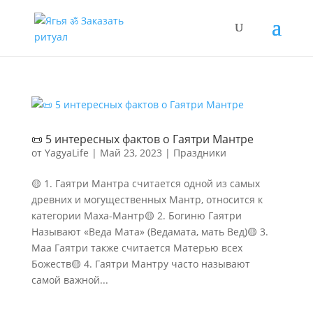
📜 5 интересных фактов о Гаятри Мантре
от
YagyaLife
|
Май 23, 2023
|
Праздники
🟡 1. Гаятри Мантра считается одной из самых
древних и могущественных Мантр, относится к
категории Маха-Мантр🟡 2. Богиню Гаятри
Называют «Веда Мата» (Ведамата, мать Вед)🟡 3.
Маа Гаятри также считается Матерью всех
Божеств🟡 4. Гаятри Мантру часто называют
самой важной...