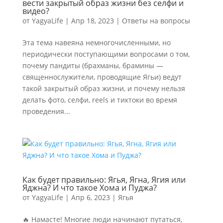
вести закрытый образ жизни без селфи и
видео?
от
YagyaLife
|
Апр 18, 2023
|
Ответы на вопросы
Эта тема навеяна немногочисленными, но
периодически поступающими вопросами о том,
почему пандиты (брахманы, брамины —
священнослужители, проводящие Ягьи) ведут
такой закрытый образ жизни, и почему нельзя
делать фото, селфи, reels и тиктоки во время
проведения...
Как будет правильно: Ягья, Ягна, Ягия или
Яджна? И что такое Хома и Пуджа?
от
YagyaLife
|
Апр 6, 2023
|
Ягья
🔥 Намасте! Многие люди начинают путаться,