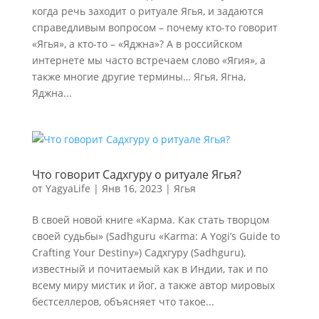
когда речь заходит о ритуале Ягья, и задаются
справедливым вопросом – почему кто-то говорит
«Ягья», а кто-то – «Яджна»? А в российском
интернете мы часто встречаем слово «Ягия», а
также многие другие термины… Ягья, Ягна,
Яджна...
Что говорит Садхгуру о ритуале Ягья?
от
YagyaLife
|
Янв 16, 2023
|
Ягья
В своей новой книге «Карма. Как стать творцом
своей судьбы» (Sadhguru «Karma: A Yogi’s Guide to
Crafting Your Destiny») Садхгуру (Sadhguru),
известный и почитаемый как в Индии, так и по
всему миру мистик и йог, а также автор мировых
бестселлеров, объясняет что такое...