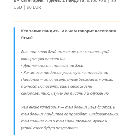
E – категория, 1 день, 2 пандита:
6,100 РУБ | 95
USD | 90 EUR
Кто такие пандиты и о чем говорит категория
Ягьи?
Большинство Ягий имеет несколько категорий,
которые указывают на:
•
Длительность проведения Ягьи
•
Как много пандитов участвует в проведении
.
Пандиты — это посвященные брахманы, монахи,
полностью посвятившие свою жизнь
саморазвитию, изучению писаний и служению.
Чем выше категория — тем дольше Ягья длится, и
тем больше пандитов ее проводят. Следовательно,
тем сильнее она и тем значительнее, лучше и
устойчивее будут результаты.