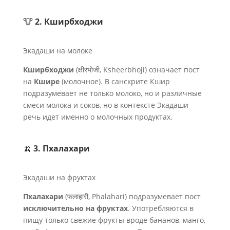
🐮
2. Кширбходжи
Экадаши на молоке
Кширбходжи
(क्षीरभोजी, Ksheerbhoji) означает пост
на
Кшире
(молочное). В санскрите Кшир
подразумевает не только молоко, но и различные
смеси молока и соков, но в контексте Экадаши
речь идет именно о молочных продуктах.
🍌
3. Пхалахари
Экадаши на фруктах
Пхалахари
(फलाहारी, Phalahari) подразумевает пост
исключительно на фруктах
. Употребляются в
пищу только свежие фрукты вроде бананов, манго,