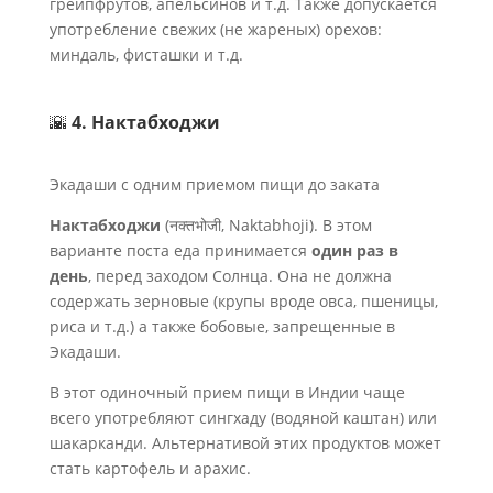
грейпфрутов, апельсинов и т.д. Также допускается
употребление свежих (не жареных) орехов:
миндаль, фисташки и т.д.
🌇
4. Нактабходжи
Экадаши с одним приемом пищи до заката
Нактабходжи
(नक्तभोजी, Naktabhoji). В этом
варианте поста еда принимается
один раз в
день
, перед заходом Солнца. Она не должна
содержать зерновые (крупы вроде овса, пшеницы,
риса и т.д.) а также бобовые, запрещенные в
Экадаши.
В этот одиночный прием пищи в Индии чаще
всего употребляют сингхаду (водяной каштан) или
шакарканди. Альтернативой этих продуктов может
стать картофель и арахис.