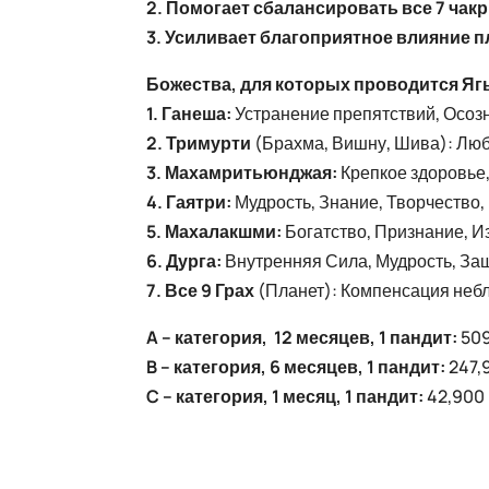
2. Помогает сбалансировать все 7 чакр
3. Усиливает благоприятное влияние п
Божества, для которых проводится Яг
1. Ганеша:
Устранение препятствий, Осоз
2. Тримурти
(Брахма, Вишну, Шива): Люб
3. Махамритьюнджая:
Крепкое здоровье,
4. Гаятри:
Мудрость, Знание, Творчество,
5. Махалакшми:
Богатство, Признание, И
6. Дурга:
Внутренняя Сила, Мудрость, За
7. Все 9 Грах
(Планет): Компенсация небл
A – категория, 12 месяцев, 1 пандит:
509
B – категория, 6 месяцев, 1 пандит:
247,9
C – категория, 1 месяц, 1 пандит:
42,900 