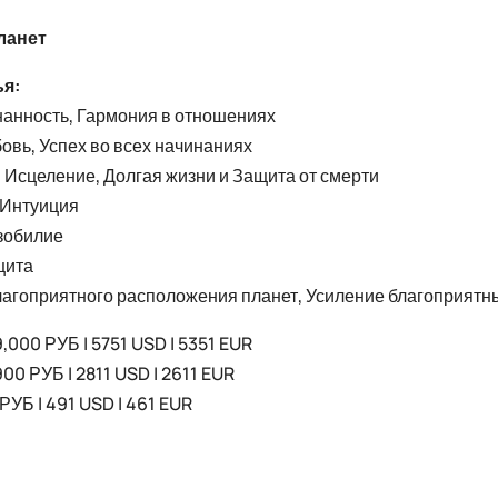
ланет
ья:
нанность, Гармония в отношениях
овь, Успех во всех начинаниях
 Исцеление, Долгая жизни и Защита от смерти
 Интуиция
зобилие
щита
агоприятного расположения планет, Усиление благоприятн
,000 РУБ | 5751 USD | 5351 EUR
00 РУБ | 2811 USD | 2611 EUR
РУБ | 491 USD | 461 EUR