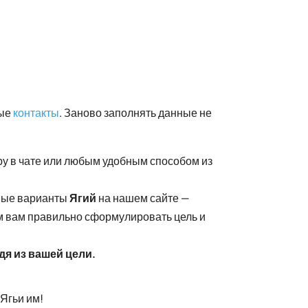
ные
контакты
. Заново заполнять данные не
ру в чате или любым удобным способом из
нные варианты
Ягий
на нашем сайте —
ем вам правильно сформулировать цель и
дя из вашей цели.
 Ягьи им!