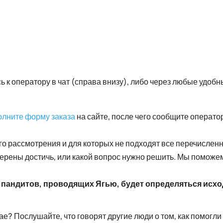
ь к оператору в чат (справа внизу), либо через любые удоб
олните форму заказа
на сайте, после чего сообщите операто
ого рассмотрения и для которых не подходят все перечисле
амерены достичь, или какой вопрос нужно решить. Мы помож
 пандитов, проводящих Ягью, будет определяться исхо
е? Послушайте, что говорят другие люди о том, как помогли