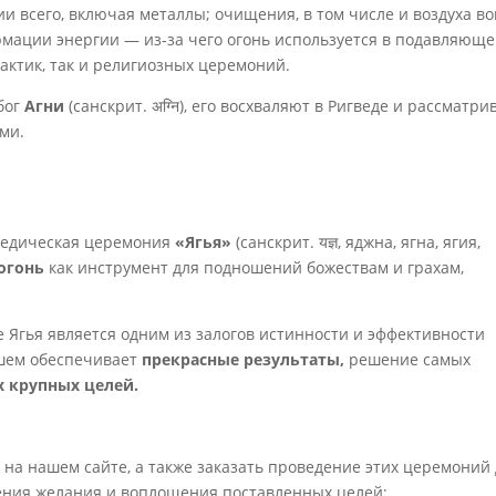
 всего, включая металлы; очищения, в том числе и воздуха во
рмации энергии — из-за чего огонь используется в подавляющ
актик, так и религиозных церемоний.
бог
Агни
(санскрит. अग्नि), его восхваляют в Ригведе и рассматр
ми.
 ведическая церемония
«Ягья»
(санскрит. यज्ञ, яджна, ягна, ягия,
огонь
как инструмент для подношений божествам и грахам,
 Ягья является одним из залогов истинности и эффективности
йшем обеспечивает
прекрасные результаты,
решение самых
 крупных целей.
 на нашем сайте, а также заказать проведение этих церемоний
ения желания и воплощения поставленных целей: