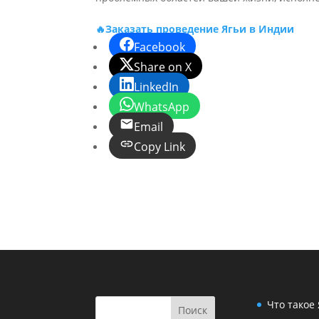
🔥Заказать проведение Ягьи в Индии
Facebook
Share on X
LinkedIn
WhatsApp
Email
Copy Link
Что такое