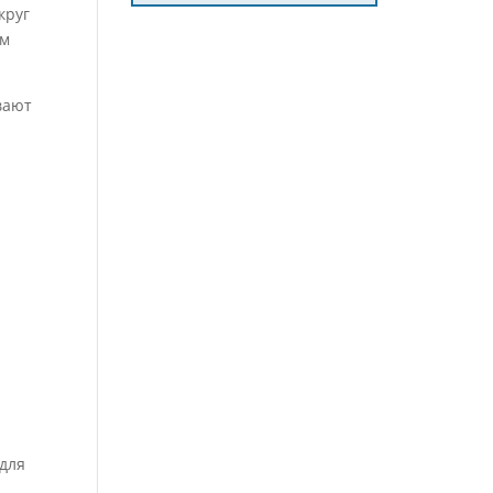
круг
ем
ивают
 для