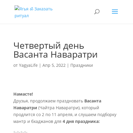
Четвертый день
Васанта Наваратри
от
YagyaLife
|
Апр 5, 2022
|
Праздники
Намасте!
Друзья, продолжаем праздновать
Васанта
Наваратри
(Чайтра Наваратри), который
продлится со 2 по 11 апреля, и слушаем подборку
мантр и бхаджанов для
4 дня праздника:
✨✨✨✨