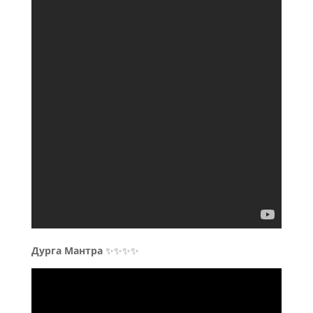
Дурга Мантра
✨✨✨✨