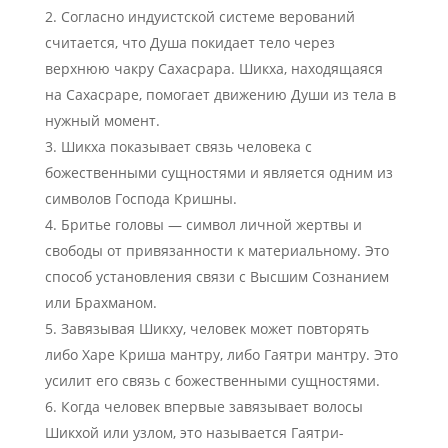
Согласно индуистской системе верований
считается, что Душа покидает тело через
верхнюю чакру Сахасрара. Шикха, находящаяся
на Сахасраре, помогает движению Души из тела в
нужный момент.
Шикха показывает связь человека с
божественными сущностями и является одним из
символов Господа Кришны.
Бритье головы — символ личной жертвы и
свободы от привязанности к материальному. Это
способ установления связи с Высшим Сознанием
или Брахманом.
Завязывая Шикху, человек может повторять
либо Харе Криша мантру, либо Гаятри мантру. Это
усилит его связь с божественными сущностями.
Когда человек впервые завязывает волосы
Шикхой или узлом, это называется Гаятри-