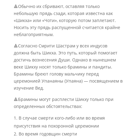
🔺Обычно их сбривают, оставляя только
небольшую прядь сзади, которая известна как
«Шикха» или «Чоти», которую потом заплетают.
Носить эту прядь распущенной считается крайне
неблагоприятным.
🔺Согласно Смрити Шастрам у всех индусов
должна быть Шикха. Это путь, который помогает
достичь вознесения Души. Однако в нынешнем
веке Шикху носят только брамины и пандиты.
Брамины бреют голову мальчику перед
церемонией Упанаяны (Упаяна) — посвящением в
изучение Вед.
🔺Брамины могут расплести Шикху только при
определенных обстоятельствах:
В случае смерти кого-либо или во время
присутствия на похоронной церемонии
Во время годовщин смерти