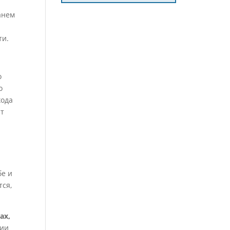
анем
ти.
о
о
хода
ют
бе и
тся,
ах,
гии