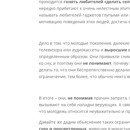
приходится
гонять любителей сделать се
нередко прибегают к очень нелестным эпите
называть любителей гаджетов глупыми или 
мотивацию поведения этих людей, достичь в
Дело в том, что молодые поколения, далеки
телевизора или аудиокассеты и
выросшие с
определенным образом. Они привыкли снимат
ко сну, и поэтому они
не понимают
, почему
делать то, что они беспрепятственно делали
ограничение, тем более, что обычно никто 
В итоге – они,
не понимая
причин запрета, 
вызывают на себя нападки верующих. А свя
что молодежь относится неуважительно и п
Давайте же дадим объяснение таких огранич
гуру и просветленных
, живущих в монасты