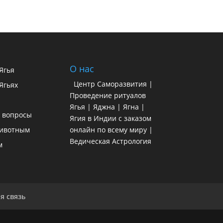
О нас
 Ягья
Центр Саморазвития |
Ягьях
Проведение ритуалов
Ягья | Яджна | Ягна |
 вопросы
Ягия в Индии с заказом
ивотным
онлайн по всему миру |
Ведическая Астрология
м
я связь