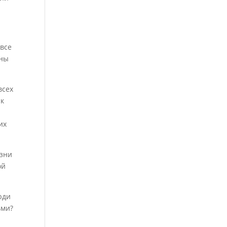
 все
бны
всех
ак
их
изни
ой
юди
ьми?