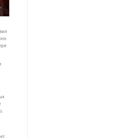
вил
жно
ере
и
ых
е
о,
ает