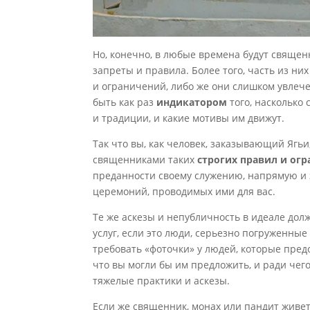
Но, конечно, в любые времена будут свяще
запреты и правила. Более того, часть из ни
и ограничений, либо же они слишком увлеч
быть как раз
индикатором
того, насколько
и традиции, и какие мотивы им движут.
Так что вы, как человек, заказывающий Ягь
священниками таких
строгих правил и ог
преданности своему служению, напрямую и 
церемоний, проводимых ими для вас.
Те же аскезы и непубличность в идеале дол
услуг, если это люди, серьезно погруженные
требовать «фоточки» у людей, которые пред
что вы могли бы им предложить, и ради чего
тяжелые практики и аскезы.
Если же священник, монах или пандит живет, 