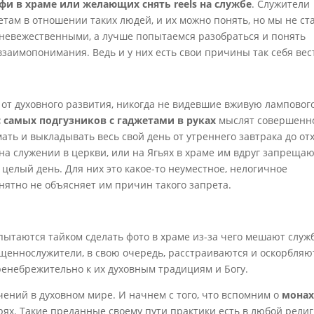
лфи
в храме или желающих снять reels на службе
. Служители
там в отношении таких людей, и их можно понять, но мы не ст
невежественными, а лучше попытаемся разобраться и понять
заимопонимания. Ведь и у них есть свои причины так себя вес
е от духовного развития, никогда не видевшие вживую ламповог
 самых подгузников с гаджетами в руках
мыслят совершенн
ь и выкладывать весь свой день от утреннего завтрака до от
 на служении в церкви, или на Ягьях в храме им вдруг запреща
 целый день. Для них это какое-то неуместное, нелогичное
внятно не объясняет им причин такого запрета.
пытаются тайком сделать фото в храме из-за чего мешают служ
щеннослужители, в свою очередь, расстраиваются и оскорбляю
ренебрежительно к их духовным традициям и Богу.
ений в духовном мире. И начнем с того, что вспомним о
монах
рях. Такие преданные своему пути практики есть в любой рели