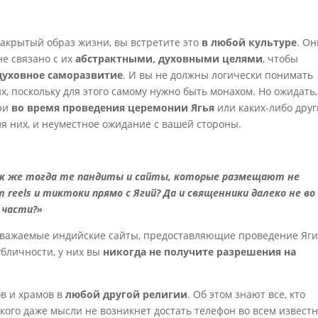
закрытый образ жизни, вы встретите это
в любой культуре
. О
не связано с их
абстрактными, духовными целями
, чтобы
духовное саморазвитие
. И вы не должны логически понимать
, поскольку для этого самому нужно быть монахом. Но ожидать,
лфи
во время проведения церемонии Ягья
или каких-либо друг
ля них, и неуместное ожидание с вашей стороны.
ак же тогда те пандиты и сайты, которые размещают не
 reels и тиктоки прямо с Ягий? Да и священники далеко не во
 части?»
 уважаемые индийские сайты, предоставляющие проведение Яги
убличности, у них вы
никогда не получите разрешения на
ов и храмов в
любой другой религии
. Об этом знают все, кто
 кого даже мысли не возникнет достать телефон во всем извест