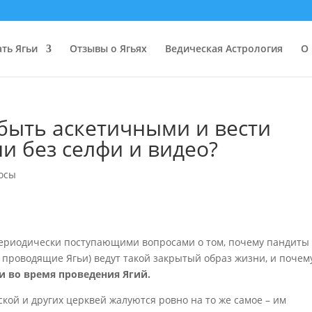
ать Ягьи
Отзывы о Ягьях
Ведическая Астрология
О 
быть аскетичными и вести
и без селфи и видео?
осы
периодически поступающими вопросами о том, почему пандиты
проводящие Ягьи) ведут такой закрытый образ жизни, и почем
ки во время проведения Ягий.
ой и других церквей жалуются ровно на то же самое – им