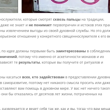
ннослужители, которые смотрят
сквозь пальцы
на традиции,
х даже не знает и
не понимает
первопричин и истоков этих пра
ены извлечением выгоды из своей духовной службы. Но это дол
 серьезное отношение у конкретного священнослужителя к его в
и, по идее должны первыми быть
заинтересованы
в соблюдени
раничений
, потому что именно от аскетичности монахов и их
зависят те
результаты
, которые вы получите от ритуалов и
жны касаться
всех, кто задействован
в предоставлении духовн
 в саморазвитие, поэтому нет никакого смысла просить или даж
оставляют вам помощь в духовном мире. У вас нет ничего таког
 они бы отказались от десятков лет жизни, потраченных на
развлекается и ведет себя так же, как и вы, тогда что вам меш