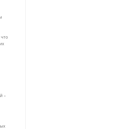
ни
 что
их
й –
ных