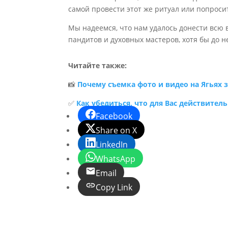
самой провести этот же ритуал или попроси
Мы надеемся, что нам удалось донести всю 
пандитов и духовных мастеров, хотя бы до 
Читайте также:
📸
Почему съемка фото и видео на Ягьях 
✅
Как убедиться, что для Вас действител
Facebook
Share on X
LinkedIn
WhatsApp
Email
Copy Link