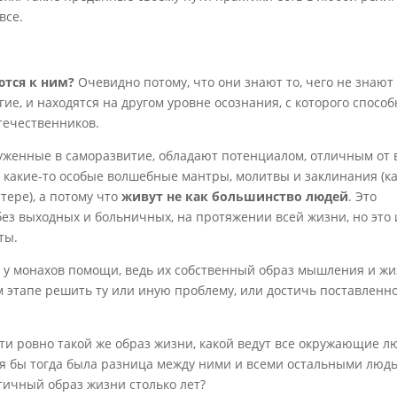
все.
тся к ним?
Очевидно потому, что они знают то, чего не знают
гие, и находятся на другом уровне осознания, с которого спосо
течественников.
руженные в саморазвитие, обладают потенциалом, отличным от 
т какие-то особые волшебные мантры, молитвы и заклинания (к
тере), а потому что
живут не как большинство людей
. Это
без выходных и больничных, на протяжении всей жизни, но это 
ты.
 у монахов помощи, ведь их собственный образ мышления и ж
м этапе решить ту или иную проблему, или достичь поставленн
сти ровно такой же образ жизни, какой ведут все окружающие л
ая бы тогда была разница между ними и всеми остальными люд
тичный образ жизни столько лет?