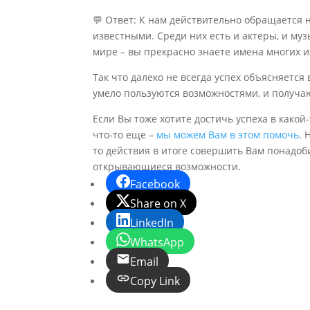
⠀
💬 Ответ: К нам действительно обращается н
известными. Среди них есть и актеры, и му
мире – вы прекрасно знаете имена многих и
Так что далеко не всегда успех объясняется
умело пользуются возможностями, и получа
Если Вы тоже хотите достичь успеха в какой
что-то еще –
мы можем Вам в этом помочь
. 
то действия в итоге совершить Вам понадо
открывающиеся возможности.
Facebook
Share on X
LinkedIn
WhatsApp
Email
Copy Link