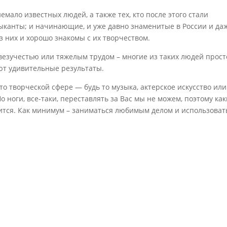
емало известных людей, а также тех, кто после этого стали
зыканты; и начинающие, и уже давно знаменитые в России и да
з них и хорошо знакомы с их творчеством.
 везучестью или тяжелым трудом – многие из таких людей прост
ют удивительные результаты.
-то творческой сфере — будь то музыка, актерское искусство или
Но ноги, все-таки, переставлять за Вас мы не можем, поэтому как
бится. Как минимум – заниматься любимым делом и использоват