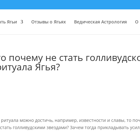
ать Ягьи
Отзывы о Ягьях
Ведическая Астрология
О 
 то почему не стать голливудск
итуала Ягья?
ю ритуала можно достичь, например, известности и славы, то по
 стать голливудскими звездами? Зачем тогда прикладывать усил