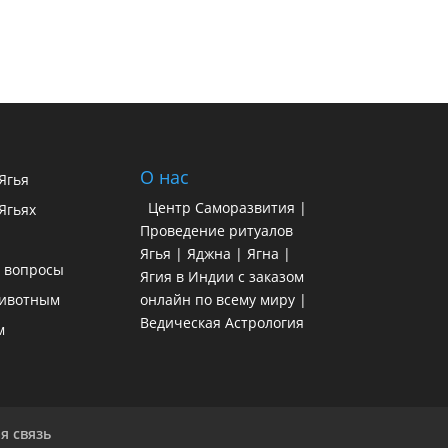
О нас
 Ягья
Центр Саморазвития |
Ягьях
Проведение ритуалов
Ягья | Яджна | Ягна |
 вопросы
Ягия в Индии с заказом
ивотным
онлайн по всему миру |
Ведическая Астрология
м
я связь