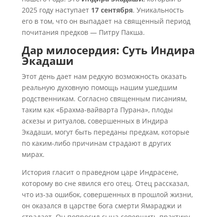
2025 году наступает
17 сентября
. Уникальность
его в том, что он выпадает на священный период
почитания предков — Питру Пакша.
Дар милосердия: Суть Индира
Экадаши
Этот день дает нам редкую возможность оказать
реальную духовную помощь нашим ушедшим
родственникам. Согласно священным писаниям,
таким как «Брахма-вайварта Пурана», плоды
аскезы и ритуалов, совершенных в Индира
Экадаши, могут быть переданы предкам, которые
по каким-либо причинам страдают в других
мирах.
История гласит о праведном царе Индрасене,
которому во сне явился его отец. Отец рассказал,
что из-за ошибок, совершенных в прошлой жизни,
он оказался в царстве бога смерти Ямараджи и
страдает. Он попросил сына совершить практику