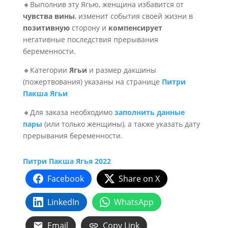
🔸Выполнив эту Ягью, женщина избавится от
чувства вины
, изменит события своей жизни в
позитивную
сторону и
компенсирует
негативные последствия прерывания
беременности.
🔸Категории
Ягьи
и размер дакшины
(пожертвования) указаны на странице
Питри
Пакша Ягьи
🔸Для заказа необходимо
заполнить данные
пары
(или только женщины), а также указать дату
прерывания беременности.
Питри Пакша Ягья 2022
Facebook
Share on X
LinkedIn
WhatsApp
Email
Copy Link