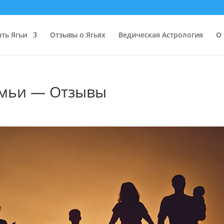
ать Ягьи
Отзывы о Ягьях
Ведическая Астрология
О 
емьи — Отзывы