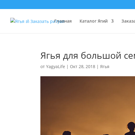
Главная
Каталог Ягий
Заказ
Ягья для большой с
от
YagyaLife
|
Окт 28, 2018
|
Ягья