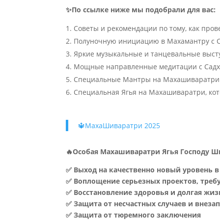
✨По ссылке ниже мы подобрали для вас:
Советы и рекомендации по тому, как про
Полуночную инициацию в Махамантру с С
Яркие музыкальные и танцевальные выст
Мощные направленные медитации с Садх
Специальные Мантры на Махашиваратри
Специальная Ягья на Махашиваратри, ко
🔱МахаШиваратри 2025
🔥Особая Махашиваратри Ягья Господу Ши
✅ Выход на качественно новый уровень в
✅ Воплощение серьезных проектов, треб
✅ Восстановление здоровья и долгая жиз
✅ Защита от несчастных случаев и внеза
✅ Защита от тюремного заключения