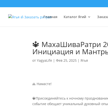
Главная
Каталог Ягий
Заказ
🔱 МахаШиваРатри 20
Инициация и Мантр
от
YagyaLife
|
Фев 25, 2025
|
Ягья
🙏 Намасте!
🔱Присоединяйтесь к ночному празднованию 
событие обещает уникальный духовный опы