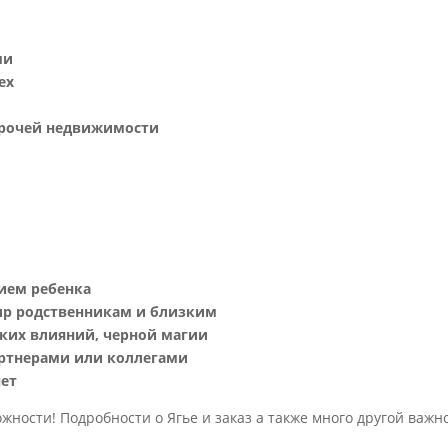
ми
ех
прочей недвижимости
ием ребенка
р родственникам и близким
ских влияний, черной магии
артнерами или коллегами
нет
жности! Подробности о Ягье и заказ а также много другой важн
: