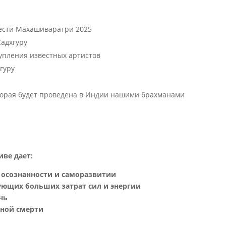
вести Махашиваратри 2025
адхгуру
упления известных артистов
гуру
торая будет проведена в Индии нашими брахманами
ве дает:
 осознанности и саморазвитии
ующих больших затрат сил и энергии
нь
пной смерти