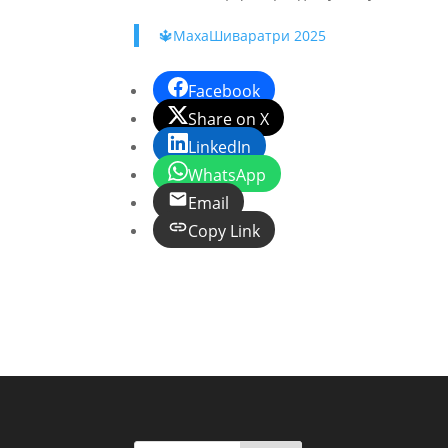
🔱МахаШиваратри 2025
Facebook
Share on X
LinkedIn
WhatsApp
Email
Copy Link