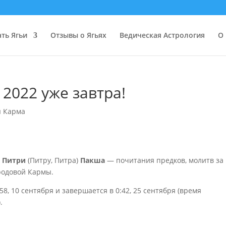
ать Ягьи
Отзывы о Ягьях
Ведическая Астрология
О 
2022 уже завтра!
я Карма
д
Питри
(Питру, Питра)
Пакша
— почитания предков, молитв за
родовой Кармы.
8, 10 сентября и завершается в 0:42, 25 сентября (время
.