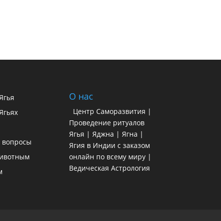
О нас
 Ягья
Центр Саморазвития |
Ягьях
Проведение ритуалов
Ягья | Яджна | Ягна |
 вопросы
Ягия в Индии с заказом
ивотным
онлайн по всему миру |
Ведическая Астрология
м