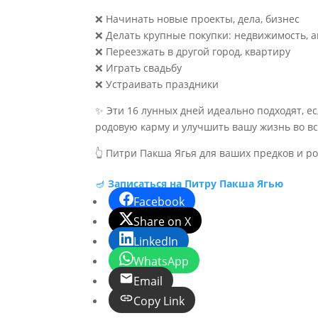
❌ Начинать новые проекты, дела, бизнес
❌ Делать крупные покупки: недвижимость, ав
❌ Переезжать в другой город, квартиру
❌ Играть свадьбу
❌ Устраивать праздники
✨ Эти 16 лунных дней идеально подходят, е
родовую карму и улучшить вашу жизнь во в
👆 Питри Пакша Ягья для ваших предков и ро
🪔
Записаться на Питру Пакша Ягью
Facebook
Share on X
LinkedIn
WhatsApp
Email
Copy Link