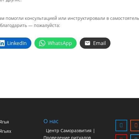
Вам помогли консультацией или инструктировали в самостоятел
тблагодарить — пожалуйста:
LinkedIn
WhatsApp
Email
О нас
 Ягья
Центр Саморазвития |
Ягьях
Проведение ритуалов