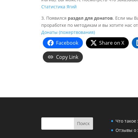
Статистика Ягий
3. Появился
раздел для донатов
. Если мы 
проработке по методикам и вы хотите нас о
Донаты (пожертвования)
Facebook
Share on X
Copy Link
Что такое
Отзывы о 