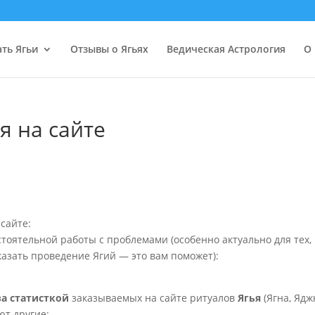
ать Ягьи
Отзывы о Ягьях
Ведическая Астрология
О 
я на сайте
сайте:
стоятельной работы с проблемами (особенно актуально для тех, 
азать проведение Ягий — это вам поможет):
за статисткой
заказываемых на сайте ритуалов
Ягья
(Ягна, Ядж
ют другие: