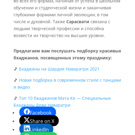
во всех его формах, начиная от успеха в школьном
обучении и студенческой жизни и заканчивая
глубокими формами личной эволюции, в том
числе и духовной. Также
Сарасвати
связана с
людьми творческой профессии и способна
возвести их творчество на высшие уровни.
Предлагаем вам послушать подборку красивых
бхаджанов, посвященных этому празднику:
🎵
Бхаджаны на Шардия Наваратри 2021
🎵
Новая подборка в современном стиле с танцами
и видео
🎵
Топ 10 бжаджанов Мата Ке — Специальные
Бхаджаны Деви Наваратри
Facebook
Share on X
LinkedIn