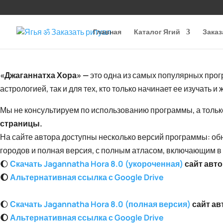
Главная
Каталог Ягий
Заказ
«Джаганнатха Хора» —
это одна из самых популярных прог
астрологией, так и для тех, кто только начинает ее изучать
Мы не консультируем по использованию программы, а только
страницы.
На сайте автора доступны несколько версий программы: об
городов и полная версия, с полным атласом, включающим в
🌔
Скачать Jagannatha Hora 8.0 (укороченная)
сайт авт
🌔
Альтернативная ссылка с Google Drive
🌔
Скачать Jagannatha Hora 8.0 (полная версия)
сайт ав
🌔
Альтернативная ссылка с Google Drive