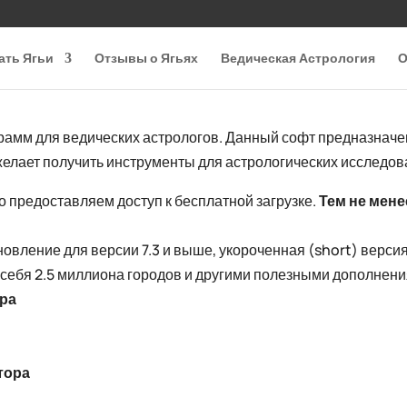
ать Ягьи
Отзывы о Ягьях
Ведическая Астрология
О
рамм для ведических астрологов. Данный софт предназначен 
 и желает получить инструменты для астрологических исследов
 предоставляем доступ к бесплатной загрузке.
Тем не мене
новление для версии 7.3 и выше, укороченная (short) верс
 себя 2.5 миллиона городов и другими полезными дополнени
ора
тора