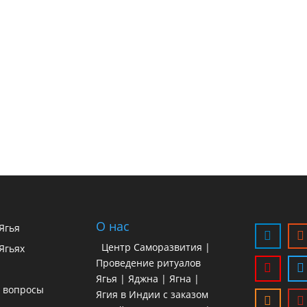
О нас
 Ягья
Центр Саморазвития |
Ягьях
Проведение ритуалов
Ягья | Яджна | Ягна |
 вопросы
Ягия в Индии с заказом