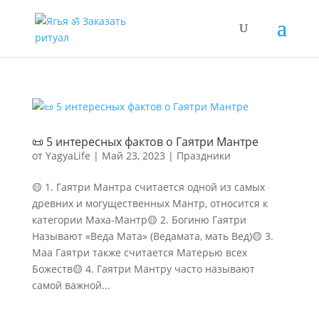
📜 5 интересных фактов о Гаятри Мантре
от
YagyaLife
|
Май 23, 2023
|
Праздники
🟡 1. Гаятри Мантра считается одной из самых
древних и могущественных Мантр, относится к
категории Маха-Мантр🟡 2. Богиню Гаятри
Называют «Веда Мата» (Ведамата, мать Вед)🟡 3.
Маа Гаятри также считается Матерью всех
Божеств🟡 4. Гаятри Мантру часто называют
самой важной...