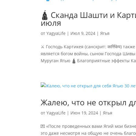
🛕 Сканда Шашти и Карт
июля
от
YagyaLife
|
Июл 9, 2024
|
Ягья
⚔️ Господь Картикея (санскрит: कार्त्तिकेय) т
является богом войны, сыном Господа Шивы
Муруган Ягью 🛕 Благоприятные эффекты Кар
Жалею, что не открыл дл
от
YagyaLife
|
Июн 19, 2024
|
Ягья
💌 «После проведенных вами Ягий мои бизн
это даже несмотря на общую не очень благо