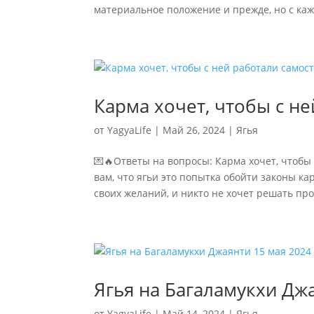
материальное положение и прежде, но с каж
Карма хочет, чтобы с н
от
YagyaLife
|
Май 26, 2024
|
Ягья
💌🔥Ответы на вопросы: Карма хочет, чтобы
вам, что ягьи это попытка обойти законы к
своих желаний, и никто не хочет решать про
Ягья на Багаламукхи Дж
от
YagyaLife
|
Май 14, 2024
|
Ягья