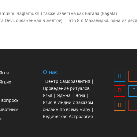
lamukhi, Baglamukhi) также известна как Багала (Bagala)
 Devi, облаченная в желтое) — это 8-я Махавидья, одна из деся
О нас
 Ягья
Центр Саморазвития |
Ягьях
Проведение ритуалов
Ягья | Яджна | Ягна |
 вопросы
Ягия в Индии с заказом
ивотным
онлайн по всему миру |
Ведическая Астрология
м