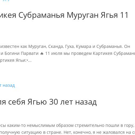
икея Субраманья Муруган Ягья 11
акже известен как Муруган, Сканда, Гуха, Кумара и Субраманья. Он
 и Богини Парвати 🔥 11 июля мы проведем Картикея Субраман
тикея Ягьи:•...
я себя Ягью 30 лет назад
есы каким-то немыслимым образом стремительно пошли в гору,
получную ситуацию в стране. Нет, конечно, я не жаловался на 