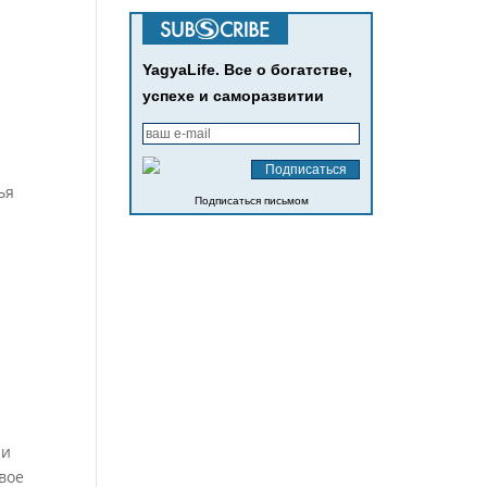
YagyaLife. Все о богатстве,
успехе и саморазвитии
ья
Подписаться письмом
 и
свое