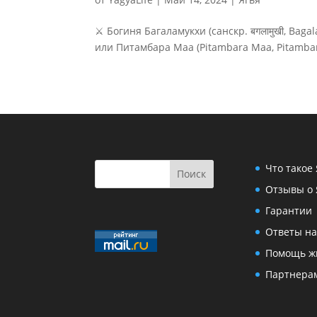
⚔️ Богиня Багаламукхи (санскр. बगलामुखी, Baga
или Питамбара Маа (Pitambara Maa, Pitambara
Что такое
Отзывы о 
Гарантии
Ответы на
Помощь ж
Партнера