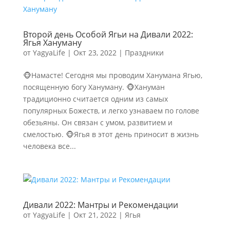
Второй день Особой Ягьи на Дивали 2022:
Ягья Хануману
от
YagyaLife
|
Окт 23, 2022
|
Праздники
🐵Намасте! Сегодня мы проводим Ханумана Ягью,
посященную богу Хануману. 🐵Хануман
традиционно считается одним из самых
популярных Божеств, и легко узнаваем по голове
обезьяны. Он связан с умом, развитием и
смелостью. 🐵Ягья в этот день приносит в жизнь
человека все...
Дивали 2022: Мантры и Рекомендации
от
YagyaLife
|
Окт 21, 2022
|
Ягья