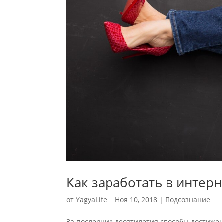
Как заработать в интерн
от
YagyaLife
|
Ноя 10, 2018
|
Подсознание
За последние десятилетия способы достижен