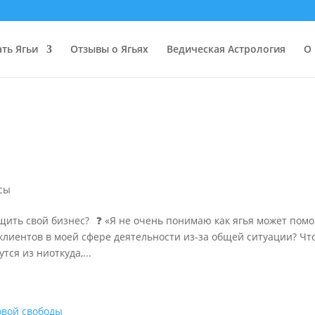
ать Ягьи
Отзывы о Ягьях
Ведическая Астрология
О 
сы
тащить свой бизнес?⠀❓ «Я не очень понимаю как ягья может пом
клиентов в моей сфере деятельности из-за общей ситуации? Что
ся из ниоткуда,...