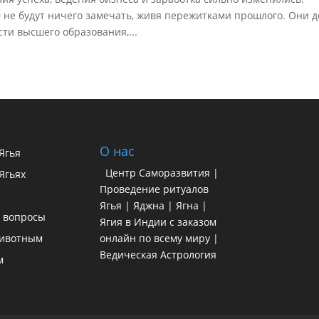
0 не будут ничего замечать, живя пережитками прошлого. Они д
ти высшего образования,...
О нас
 Ягья
Центр Саморазвития |
Ягьях
Проведение ритуалов
Ягья | Яджна | Ягна |
 вопросы
Ягия в Индии с заказом
ивотным
онлайн по всему миру |
Ведическая Астрология
м