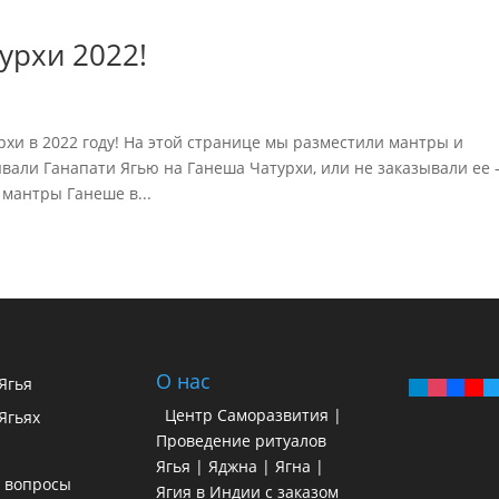
урхи 2022!
хи в 2022 году! На этой странице мы разместили мантры и
ывали Ганапати Ягью на Ганеша Чатурхи, или не заказывали ее 
мантры Ганеше в...
О нас
 Ягья
Центр Саморазвития |
Ягьях
Проведение ритуалов
Ягья | Яджна | Ягна |
 вопросы
Ягия в Индии с заказом