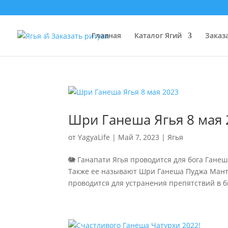
Главная
Каталог Ягий
Заказ
Шри Ганеша Ягья 8 мая 
от
YagyaLife
|
Май 7, 2023
|
Ягья
🐘 Ганапати Ягья проводится для бога Ганеш
Также ее называют Шри Ганеша Пуджа Мантр
проводится для устранения препятствий в би