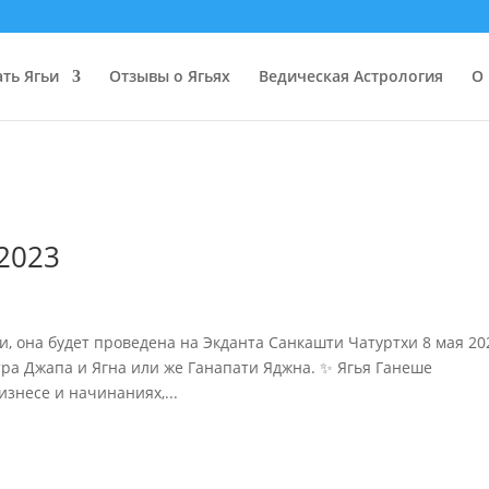
ать Ягьи
Отзывы о Ягьях
Ведическая Астрология
О 
2023
и, она будет проведена на Экданта Санкашти Чатуртхи 8 мая 20
а Джапа и Ягна или же Ганапати Яджна. ✨ Ягья Ганеше
знесе и начинаниях,...