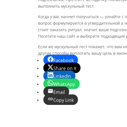
выполнить мускульный тест.
Когда у вас начнет получаться — узнайте с 
вопрос формулируется в утвердительной а н
стоит заказать ритуал, значит ваше подсоз
Посетите наш сайт и выберите подходящие
Если же мускульный тест покажет, что вам н
другие способы воплотить вашу цель в жизн
Facebook
Share on X
LinkedIn
WhatsApp
Email
Copy Link