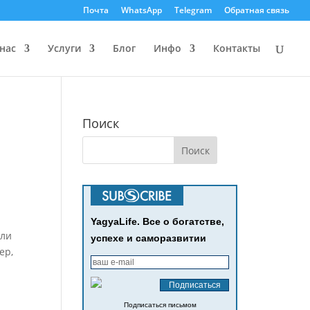
Почта
WhatsApp
Telegram
Обратная связь
нас
Услуги
Блог
Инфо
Контакты
Поиск
YagyaLife. Все о богатстве,
сли
успехе и саморазвитии
ер,
Подписаться письмом