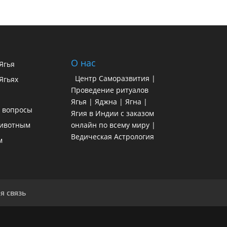
О нас
 Ягья
Центр Саморазвития |
Ягьях
Проведение ритуалов
Ягья | Яджна | Ягна |
 вопросы
Ягия в Индии с заказом
ивотным
онлайн по всему миру |
Ведическая Астрология
м
я связь