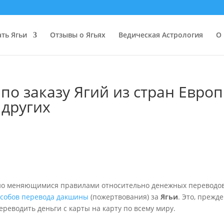
ать Ягьи
Отзывы о Ягьях
Ведическая Астрология
О 
о заказу Ягий из стран Европ
 других
ьно меняющимися правилами относительно денежных переводов
особов перевода дакшины
(пожертвования) за
Ягьи
. Это, прежде
переводить деньги с карты на карту по всему миру.