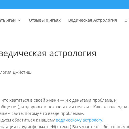
ать Ягьи
Отзывы о Ягьях
Ведическая Астрология
О 
ведическая астрология
ология Джйотиш
а что хвататься в своей жизни — и с деньгами проблема, и
бще нет), и здоровьем похвастаться нельзя… Как сказала одна
вашем сайте, потому что везде проблемы».
мендуем обратиться к нашему
ведическому астрологу
.
ьтации в аудиоформате 🔊(+ текст) Вы узнаете о себе очень мн