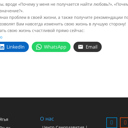
, вроде «Почему у меня не получается найти любовь?», «Поче
азначение?».
нах проблем в своей жизни, а также получите рекомендации п
позволят Вам навсегда изменить свою жизнь в лучшую сторону!
ать свою жизнь счастливой прямо сейчас:
ию
LinkedIn
WhatsApp
Email
О нас
 Ягья
Центр Саморазвития |
Ягьях