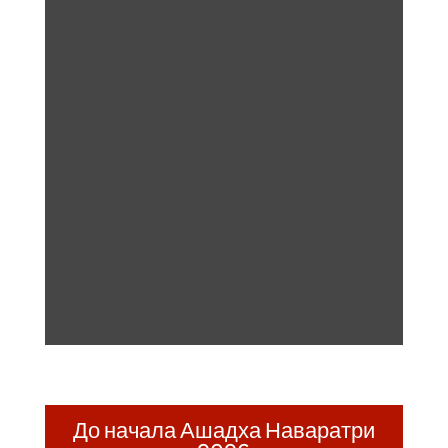
До начала Ашадха Наваратри