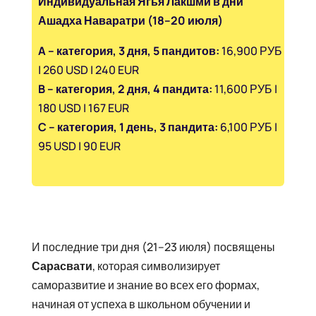
Индивидуальная Ягья Лакшми в дни
Ашадха Наваратри (18–20 июля)
A – категория, 3 дня, 5 пандитов:
16,900 РУБ
| 260 USD | 240 EUR
B – категория, 2 дня, 4 пандита:
11,600 РУБ |
180 USD | 167 EUR
C – категория, 1 день, 3 пандита:
6,100 РУБ |
95 USD | 90 EUR
И последние три дня (21–23 июля) посвящены
Сарасвати
, которая символизирует
саморазвитие и знание во всех его формах,
начиная от успеха в школьном обучении и