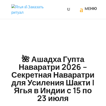
🌺 Ашадха Гупта
Наваратри 2026 –
Секретная Наваратри
для Усиления Шакти |
Ягья в Индии c 15 по
23 июля