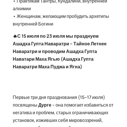
• Практикам Тантры, Кундалини, внутренней
алхимии
• Женщинам, желающим пробудить архетипы
внутренней Богини
🔥С 15 июля по 23 июля мы празднуем
Ашадха Гупта Наваратри – Тайное Летнее
Наваратри и проводим Ашадха Гупта
Наватари Маха Ягью (Ашадха Гупта
Наваратри Маха Пуджа и Ягна)
Первые три дня празднования (15–17 июля)
посвящены
Дурге
– она помогает избавиться от
негатива и проблем, старых ограничивающих
установок, изживших себя мировоззрений,