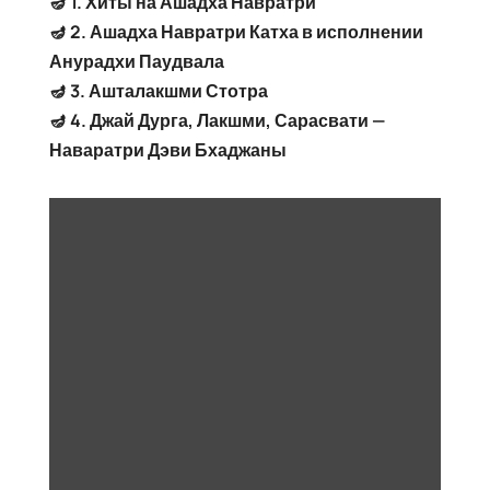
🪔 1. Хиты на Ашадха Навратри
🪔 2. Ашадха Навратри Катха в исполнении
Анурадхи Паудвала
🪔 3. Ашталакшми Стотра
🪔 4. Джай Дурга, Лакшми, Сарасвати —
Наваратри Дэви Бхаджаны