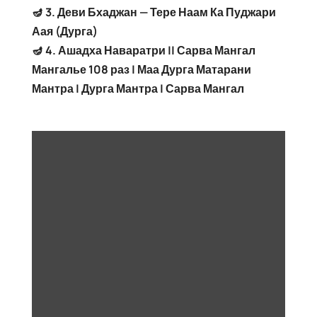
🪔 3. Деви Бхаджан — Тере Наам Ка Пуджари
Аая (Дурга)
🪔 4. Ашадха Наваратри || Сарва Мангал
Мангалье 108 раз | Маа Дурга Матарани
Мантра | Дурга Мантра | Сарва Мангал