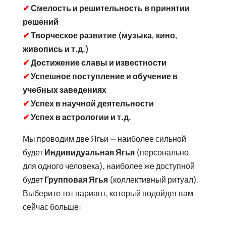
✔
Смелость и решительность в принятии
решений
✔
Творческое развитие (музыка, кино,
живопись и т.д.)
✔
Достижение славы и известности
✔
Успешное поступление и обучение в
учебных заведениях
✔
Успех в научной деятельности
✔
Успех в астрологии и т.д.
Мы проводим две Ягьи — наиболее сильной
будет
Индивидуальная Ягья
(персонально
для одного человека), наиболее же доступной
будет
Групповая Ягья
(коллективный ритуал).
Выберите тот вариант, который подойдет вам
сейчас больше: