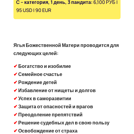
C – категория, 1 день, 3 пандита:
6,100 РУБ |
95 USD | 90 EUR
Ягья Божественной Матери проводится для
следующих целей:
✔
Богатство и изобилие
✔
Семейное счастье
✔
Рождение детей
✔
Избавление от нищеты и долгов
✔
Успех в саморазвитии
✔
Защита от опасностей и врагов
✔
Преодоление препятствий
✔
Решение судебных дел в свою пользу
✔
Освобождение от страха