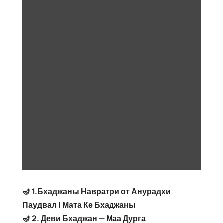
🪔 1.Бхаджаны Навратри от Анурадхи
Паудвал | Мата Ке Бхаджаны
🪔 2. Деви Бхаджан — Маа Дурга