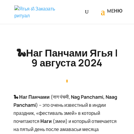
🐍Наг Панчами Ягья |
9 августа 2024
🐍 Наг Панчами
(नाग पंचमी,
Nag
Panchami
,
Naag
Panchami
) – это очень известный в индии
праздник, «фестиваль змей» в который
почитаются
Наги
(змеи) и который отмечается
на пятый день после амавасьи месяца