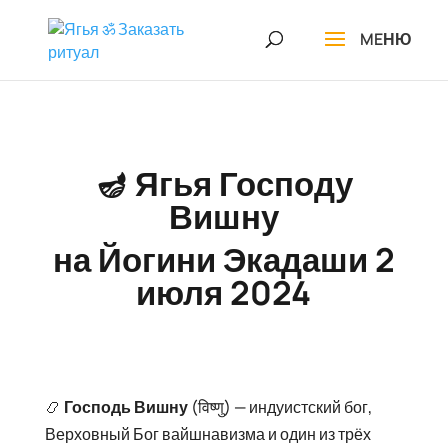
🪔 Ягья Господу
Вишну
на Йогини Экадаши 2
июля 2024
📿
Господь Вишну
(विष्णु) — индуистский бог,
Верховный Бог вайшнавизма и один из трёх