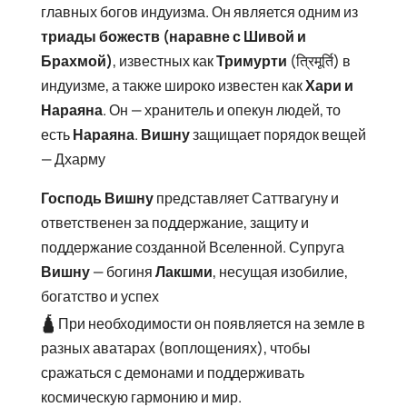
главных богов индуизма. Он является одним из
триады божеств
(наравне с Шивой и
Брахмой)
, известных как
Тримурти
(त्रिमूर्ति) в
индуизме, а также широко известен как
Хари и
Нараяна
. Он — хранитель и опекун людей, то
есть
Нараяна
.
Вишну
защищает порядок вещей
— Дхарму
Господь Вишну
представляет Саттвагуну и
ответственен за поддержание, защиту и
поддержание созданной Вселенной. Супруга
Вишну
— богиня
Лакшми
, несущая изобилие,
богатство и успех
🛕
При необходимости он появляется на земле в
разных аватарах (воплощениях), чтобы
сражаться с демонами и поддерживать
космическую гармонию и мир.