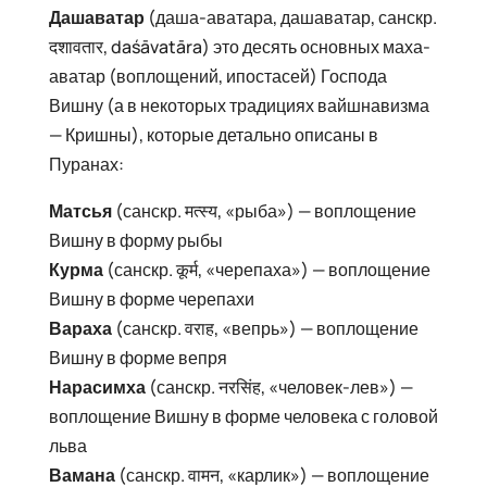
Дашаватар
(даша-аватара, дашаватар, санскр.
दशावतार, daśāvatāra) это десять основных маха-
аватар (воплощений, ипостасей) Господа
Вишну (а в некоторых традициях вайшнавизма
— Кришны), которые детально описаны в
Пуранах:
Матсья
(санскр. मत्स्य, «рыба») — воплощение
Вишну в форму рыбы
Курма
(санскр. कूर्म, «черепаха») — воплощение
Вишну в форме черепахи
Вараха
(санскр. वराह, «вепрь») — воплощение
Вишну в форме вепря
Нарасимха
(санскр. नरसिंह, «человек-лев») —
воплощение Вишну в форме человека с головой
льва
Вамана
(санскр. वामन, «карлик») — воплощение