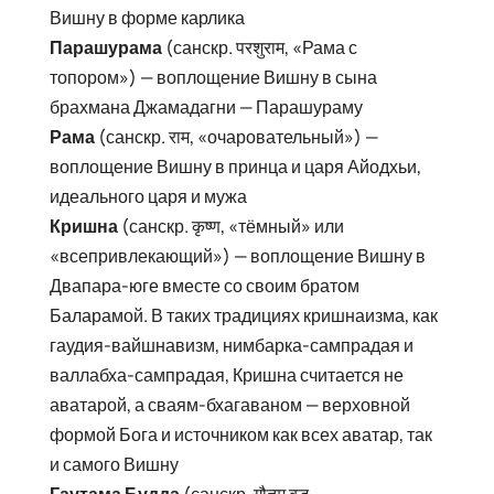
Вишну в форме карлика
Парашурама
(санскр. परशुराम, «Рама с
топором») — воплощение Вишну в сына
брахмана Джамадагни — Парашураму
Рама
(санскр. राम, «очаровательный») —
воплощение Вишну в принца и царя Айодхьи,
идеального царя и мужа
Кришна
(санскр. कृष्ण, «тёмный» или
«всепривлекающий») — воплощение Вишну в
Двапара-юге вместе со своим братом
Баларамой. В таких традициях кришнаизма, как
гаудия-вайшнавизм, нимбарка-сампрадая и
валлабха-сампрадая, Кришна считается не
аватарой, а сваям-бхагаваном — верховной
формой Бога и источником как всех аватар, так
и самого Вишну