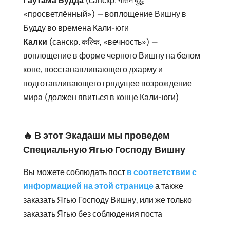
Гаутама Будда
(санскр. गौतम बुद्ध
«просветлённый») — воплощение Вишну в
Будду во времена Кали-юги
Калки
(санскр. कल्कि, «вечность») —
воплощение в форме черного Вишну на белом
коне, восстанавливающего дхарму и
подготавливающего грядущее возрождение
мира (должен явиться в конце Кали-юги)
🔥 В этот Экадаши мы проведем
Специальную Ягью Господу Вишну
Вы можете соблюдать пост
в соответствии с
информацией на этой странице
а также
заказать Ягью Господу Вишну, или же только
заказать Ягью без соблюдения поста