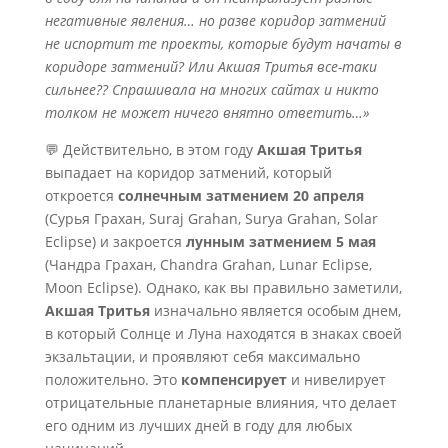
негативные явления… но разве коридор затмений
не испортит те проекты, которые будут начаты в
коридоре затмений? Или Акшая Тритья все-таки
сильнее?? Спрашивала на многих сайтах и никто
толком не может ничего внятно ответить…»
💬 Действительно, в этом году
Акшая Тритья
выпадает на коридор затмений, который
откроется
солнечным затмением 20 апреля
(Сурья Грахан, Suraj Grahan, Surya Grahan, Solar
Eclipse) и закроется
лунным затмением 5 мая
(Чандра Грахан, Chandra Grahan, Lunar Eclipse,
Moon Eclipse). Однако, как вы правильно заметили,
Акшая Тритья
изначально является особым днем,
в который Солнце и Луна находятся в знаках своей
экзальтации, и проявляют себя максимально
положительно. Это
компенсирует
и нивелирует
отрицательные планетарные влияния, что делает
его одним из лучших дней в году для любых