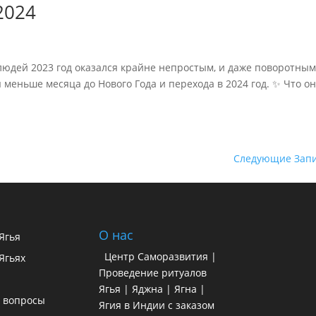
2024
 людей 2023 год оказался крайне непростым, и даже поворотным
ся меньше месяца до Нового Года и перехода в 2024 год. ✨ Что о
Следующие Запи
О нас
 Ягья
Центр Саморазвития |
Ягьях
Проведение ритуалов
Ягья | Яджна | Ягна |
 вопросы
Ягия в Индии с заказом