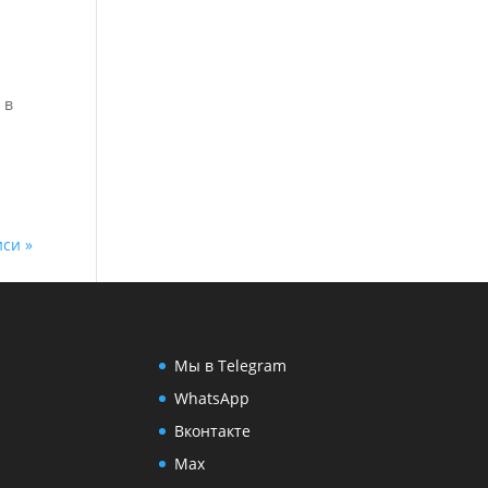
 в
н
си »
Мы в Telegram
WhatsApp
Вконтакте
Max