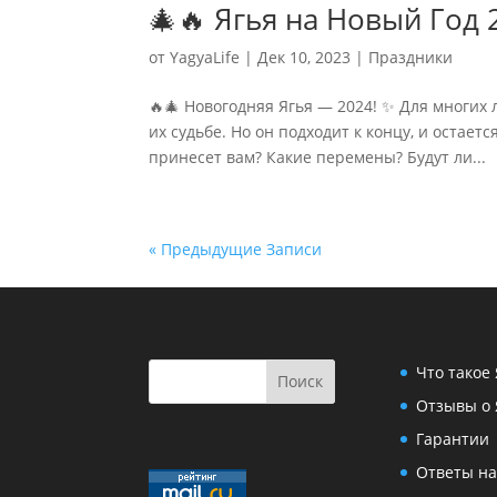
🎄🔥 Ягья на Новый Год 
от
YagyaLife
|
Дек 10, 2023
|
Праздники
🔥🎄 Новогодняя Ягья — 2024! ✨ Для многих
их судьбе. Но он подходит к концу, и остает
принесет вам? Какие перемены? Будут ли...
« Предыдущие Записи
Что такое
Отзывы о 
Гарантии
Ответы на