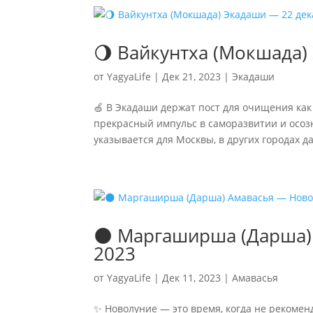
🌖 Вайкунтха (Мокшада)
от
YagyaLife
|
Дек 21, 2023
|
Экадаши
🍏 В Экадаши держат пост для очищения как 
прекрасный импульс в саморазвитии и осозн
указывается для Москвы, в других городах да
🌑 Маргаширша (Дарша)
2023
от
YagyaLife
|
Дек 11, 2023
|
Амавасья
✨ Новолуние — это время, когда не рекоме