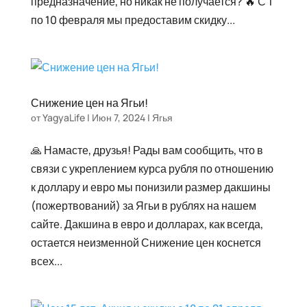
предназначение, но никак не получается? 🔥 С 1
по 10 февраля мы предоставим скидку...
Снижение цен на Ягьи!
от
YagyaLife
|
Июн 7, 2024
|
Ягья
🙏 Намасте, друзья! Рады вам сообщить, что в
связи с укреплением курса рубля по отношению
к доллару и евро мы понизили размер дакшины
(пожертвований) за Ягьи в рублях на нашем
сайте. Дакшина в евро и долларах, как всегда,
остается неизменной Снижение цен коснется
всех...