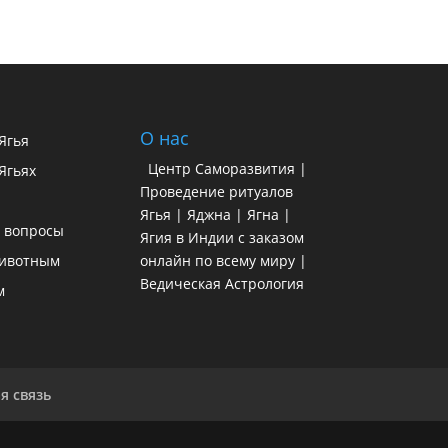
О нас
 Ягья
Центр Саморазвития |
Ягьях
Проведение ритуалов
Ягья | Яджна | Ягна |
 вопросы
Ягия в Индии с заказом
ивотным
онлайн по всему миру |
Ведическая Астрология
м
я связь