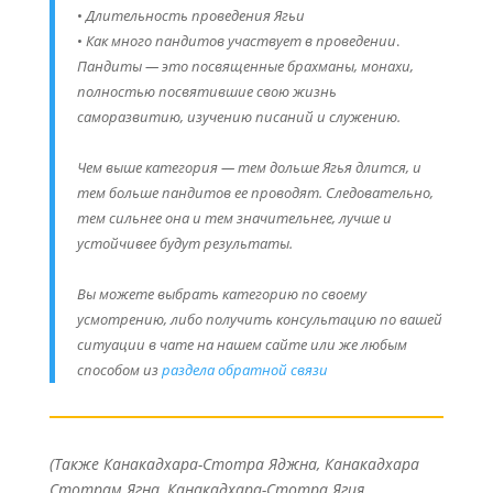
•
Длительность проведения Ягьи
•
Как много пандитов участвует в проведении
.
Пандиты — это посвященные брахманы, монахи,
полностью посвятившие свою жизнь
саморазвитию, изучению писаний и служению.
Чем выше категория — тем дольше Ягья длится, и
тем больше пандитов ее проводят. Следовательно,
тем сильнее она и тем значительнее, лучше и
устойчивее будут результаты.
Вы можете выбрать категорию по своему
усмотрению, либо получить консультацию по вашей
ситуации в чате на нашем сайте
или же любым
способом из
раздела обратной связи
(Также Канакадхара-Стотра Яджна, Канакадхара
Стотрам Ягна, Канакадхара-Стотра Ягия,