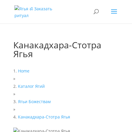
Канакадхара-Стотра
Ягья
Home
»
Каталог Ягий
»
Ягьи Божествам
»
Канакадхара-Стотра Ягья