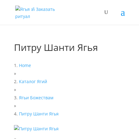
Питру Шанти Ягья
Home
»
Каталог Ягий
»
Ягьи Божествам
»
Питру Шанти Ягья