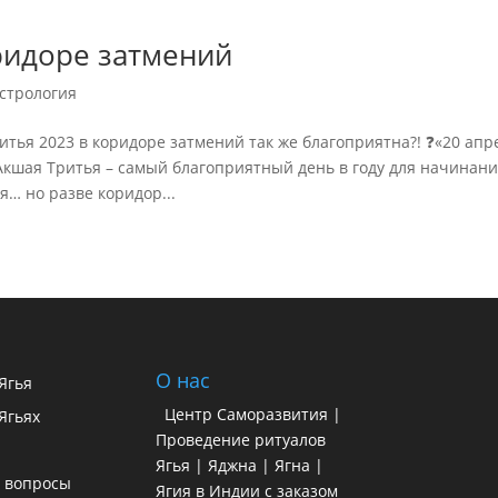
ридоре затмений
стрология
ритья 2023 в коридоре затмений так же благоприятна?! ❓«20 апр
Акшая Тритья – самый благоприятный день в году для начинани
… но разве коридор...
О нас
 Ягья
Центр Саморазвития |
Ягьях
Проведение ритуалов
Ягья | Яджна | Ягна |
 вопросы
Ягия в Индии с заказом