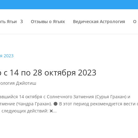
ать Ягьи
Отзывы о Ягьях
Ведическая Астрология
О 
с 14 по 28 октября 2023
рология Джйотиш
вшийся 14 октября с Солнечного Затмения (Сурья Грахан) и
мение (Чандра Грахан). 🌑 В этот период рекомендуется вести 
 следующих действий: ❌...