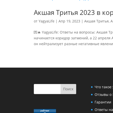
Акшая Тритья 2023 в ко
от
YagyaLife
|
Апр 19, 2023
|
Акшая Тритья
,
А
💌🔥 YagyaLife: Ответы на вопросы: Акшая Т
начинается коридор затмений, а 22 апреля 
он нейтрализует разные негативные явления
Что такое
Отзывы о 
Гарантии
Ответы на