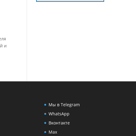
еля
й и
Мы в Telegram
WhatsApp
Вконтакте
Max